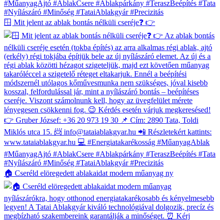
🪟 Mit jelent az ablak bontás nélküli cseréje❓ 👉
🏠 Cseréld elöregedett ablakaidat modern műanyag ny