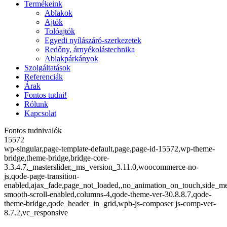
Termékeink
Ablakok
Ajtók
Tolóajtók
Egyedi nyílászáró-szerkezetek
Redőny, árnyékolástechnika
Ablakpárkányok
Szolgáltatások
Referenciák
Árak
Fontos tudni!
Rólunk
Kapcsolat
Fontos tudnivalók
15572
wp-singular,page-template-default,page,page-id-15572,wp-theme-
bridge,theme-bridge,bridge-core-
3.3.4.7,_masterslider,_ms_version_3.11.0,woocommerce-no-
js,qode-page-transition-
enabled,ajax_fade,page_not_loaded,,no_animation_on_touch,side_m
smooth-scroll-enabled,columns-4,qode-theme-ver-30.8.8.7,qode-
theme-bridge,qode_header_in_grid,wpb-js-composer js-comp-ver-
8.7.2,vc_responsive