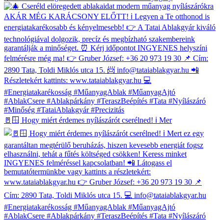
🚪🪟 Hogy miért érdemes nyílászárót cserélned! ℹ Mer