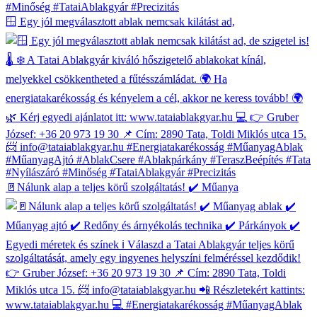
🪟 Egy jól megválasztott ablak nemcsak kilátást ad,
🚪Nálunk alap a teljes körű szolgáltatás! ✔️ Műanya