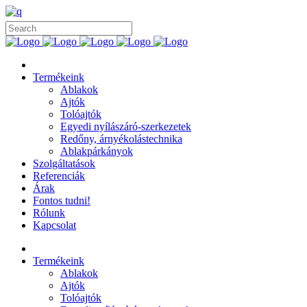
Termékeink
Ablakok
Ajtók
Tolóajtók
Egyedi nyílászáró-szerkezetek
Redőny, árnyékolástechnika
Ablakpárkányok
Szolgáltatások
Referenciák
Árak
Fontos tudni!
Rólunk
Kapcsolat
Termékeink
Ablakok
Ajtók
Tolóajtók