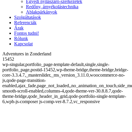
Egyedi nyílászáró-szerkezetek
Redőny, árnyékolástechnika
Ablakpárkányok
Szolgáltatások
Referenciák
Árak
Fontos tudni!
Rólunk
Kapcsolat
Adventures in Zonderland
15452
wp-singular,portfolio_page-template-default,single,single-
portfolio_page,postid-15452,wp-theme-bridge,theme-bridge,bridge-
core-3.3.4.7,_masterslider,_ms_version_3.11.0,woocommerce-no-
js,qode-page-transition-
enabled,ajax_fade,page_not_loaded,,no_animation_on_touch,side_m
smooth-scroll-enabled,columns-4,qode-theme-ver-30.8.8.7,qode-
theme-bridge,qode_header_in_grid,qode-portfolio-single-template-
6,wpb-js-composer js-comp-ver-8.7.2,vc_responsive