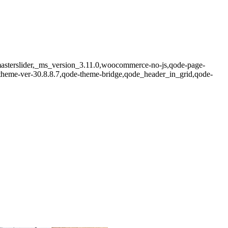
,_masterslider,_ms_version_3.11.0,woocommerce-no-js,qode-page-
theme-ver-30.8.8.7,qode-theme-bridge,qode_header_in_grid,qode-