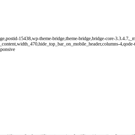
o_page,postid-15438,wp-theme-bridge,theme-bridge,bridge-core-3.3.4.7
th_content,width_470,hide_top_bar_on_mobile_header,columns-4,qode-
sponsive