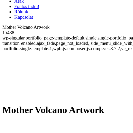
Árak
Fontos tudni!
Rólunk
Kapcsolat
Mother Volcano Artwork
15438
wp-singular,portfolio_page-template-default,single,single-portfoli
transition-enabled,ajax_fade,page_not_loaded,,side_menu_slide_wi
portfolio-single-template-1,wpb-js-composer js-comp-ver-8.7.2,vc_re
Mother Volcano Artwork