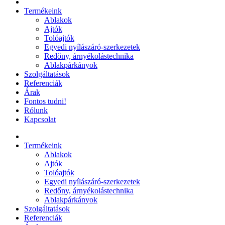
Termékeink
Ablakok
Ajtók
Tolóajtók
Egyedi nyílászáró-szerkezetek
Redőny, árnyékolástechnika
Ablakpárkányok
Szolgáltatások
Referenciák
Árak
Fontos tudni!
Rólunk
Kapcsolat
Termékeink
Ablakok
Ajtók
Tolóajtók
Egyedi nyílászáró-szerkezetek
Redőny, árnyékolástechnika
Ablakpárkányok
Szolgáltatások
Referenciák