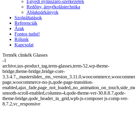
Egyedi nyílászáró-szerkezetek
Redőny, árnyékolástechnika
Ablakpárkányok
Szolgáltatások
Referenciák
Árak
Fontos tudni!
Rólunk
Kapcsolat
Termék címkék Glasses
-1
archive,tax-product_tag,term-glasses,term-52,wp-theme-
bridge,theme-bridge,bridge-core-
3.3.4.7,_masterslider,_ms_version_3.11.0,woocommerce,woocommer
page,woocommerce-no-js,qode-page-transition-
enabled,ajax_fade,page_not_loaded,,no_animation_on_touch,side_m
smooth-scroll-enabled,columns-4,qode-theme-ver-30.8.8.7,qode-
theme-bridge,qode_header_in_grid,wpb-js-composer js-comp-ver-
8.7.2,vc_responsive