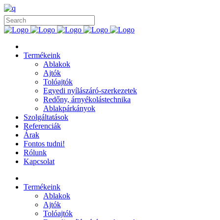
Termékeink
Ablakok
Ajtók
Tolóajtók
Egyedi nyílászáró-szerkezetek
Redőny, árnyékolástechnika
Ablakpárkányok
Szolgáltatások
Referenciák
Árak
Fontos tudni!
Rólunk
Kapcsolat
Termékeink
Ablakok
Ajtók
Tolóajtók