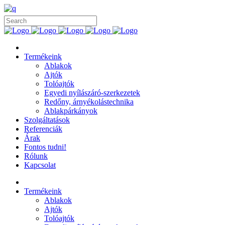
Termékeink
Ablakok
Ajtók
Tolóajtók
Egyedi nyílászáró-szerkezetek
Redőny, árnyékolástechnika
Ablakpárkányok
Szolgáltatások
Referenciák
Árak
Fontos tudni!
Rólunk
Kapcsolat
Termékeink
Ablakok
Ajtók
Tolóajtók