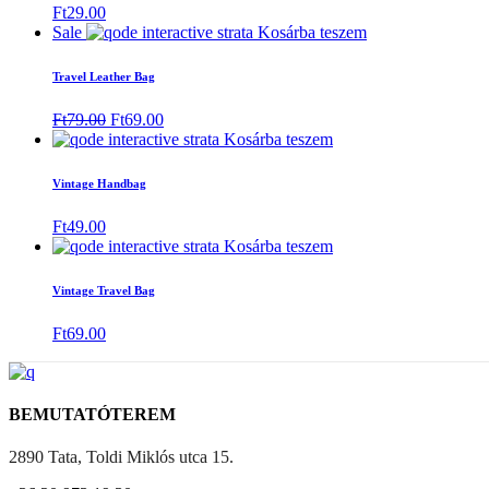
Ft
29.00
Sale
Kosárba teszem
Travel Leather Bag
Original
Current
Ft
79.00
Ft
69.00
price
price
Kosárba teszem
was:
is:
Ft79.00.
Ft69.00.
Vintage Handbag
Ft
49.00
Kosárba teszem
Vintage Travel Bag
Ft
69.00
BEMUTATÓTEREM
2890 Tata, Toldi Miklós utca 15.