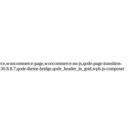
merce,woocommerce-page,woocommerce-no-js,qode-page-transition-
-30.8.8.7,qode-theme-bridge,qode_header_in_grid,wpb-js-composer