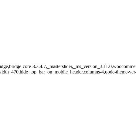
bridge,bridge-core-3.3.4.7,_masterslider,_ms_version_3.11.0,woocom
,width_470,hide_top_bar_on_mobile_header,columns-4,qode-theme-ver