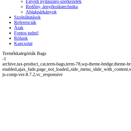
Egyedi nyílászáró-szerkezetek
Redőny, árnyékolástechnika
Ablakpárkányok
Szolgáltatások
Referenciák
Árak
Fontos tudni!
Rólunk
Kapcsolat
Termékkategóriák Bags
-1
archive,tax-product_cat,term-bags,term-78,wp-theme-bridge,theme-
enabled,ajax_fade,page_not_loaded,,side_menu_slide_with_content
js-comp-ver-8.7.2,vc_responsive