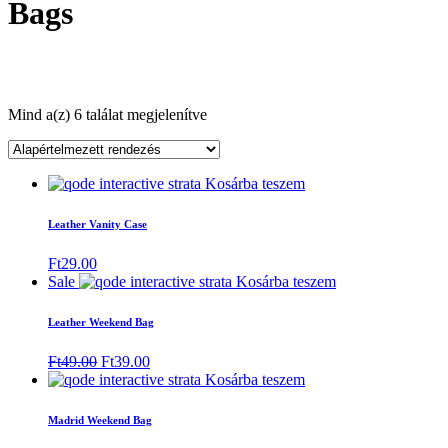
Bags
Mind a(z) 6 találat megjelenítve
Kosárba teszem
Leather Vanity Case
Ft
29.00
Sale
Kosárba teszem
Leather Weekend Bag
Original
Current
Ft
49.00
Ft
39.00
price
price
Kosárba teszem
was:
is:
Ft49.00.
Ft39.00.
Madrid Weekend Bag