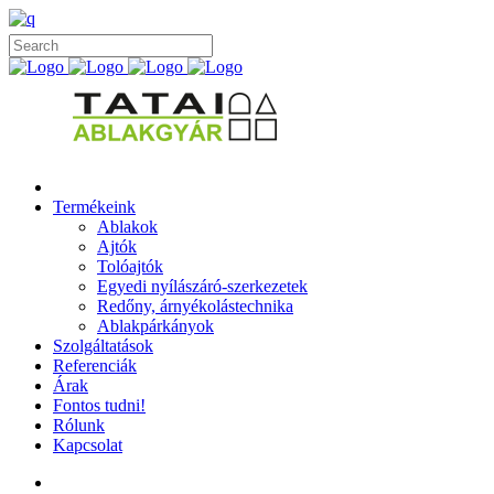
Termékeink
Ablakok
Ajtók
Tolóajtók
Egyedi nyílászáró-szerkezetek
Redőny, árnyékolástechnika
Ablakpárkányok
Szolgáltatások
Referenciák
Árak
Fontos tudni!
Rólunk
Kapcsolat