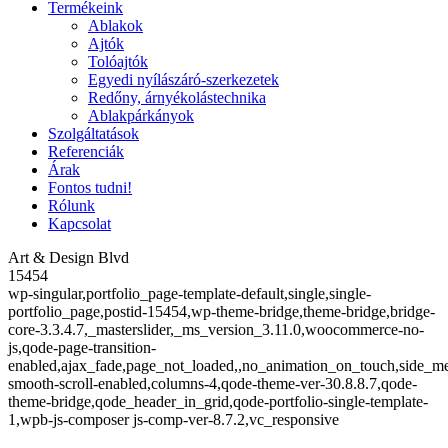
Termékeink
Ablakok
Ajtók
Tolóajtók
Egyedi nyílászáró-szerkezetek
Redőny, árnyékolástechnika
Ablakpárkányok
Szolgáltatások
Referenciák
Árak
Fontos tudni!
Rólunk
Kapcsolat
Art & Design Blvd
15454
wp-singular,portfolio_page-template-default,single,single-
portfolio_page,postid-15454,wp-theme-bridge,theme-bridge,bridge-
core-3.3.4.7,_masterslider,_ms_version_3.11.0,woocommerce-no-
js,qode-page-transition-
enabled,ajax_fade,page_not_loaded,,no_animation_on_touch,side_m
smooth-scroll-enabled,columns-4,qode-theme-ver-30.8.8.7,qode-
theme-bridge,qode_header_in_grid,qode-portfolio-single-template-
1,wpb-js-composer js-comp-ver-8.7.2,vc_responsive