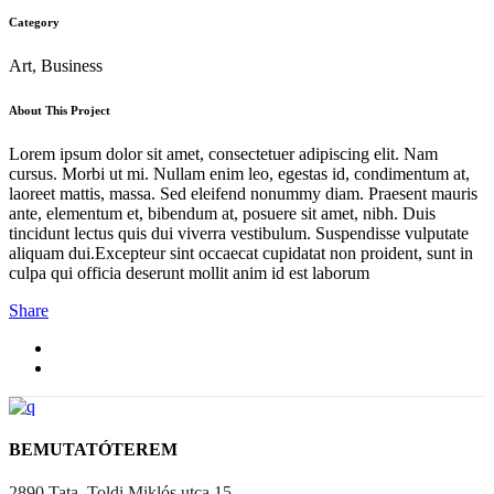
Category
Art, Business
About This Project
Lorem ipsum dolor sit amet, consectetuer adipiscing elit. Nam
cursus. Morbi ut mi. Nullam enim leo, egestas id, condimentum at,
laoreet mattis, massa. Sed eleifend nonummy diam. Praesent mauris
ante, elementum et, bibendum at, posuere sit amet, nibh. Duis
tincidunt lectus quis dui viverra vestibulum. Suspendisse vulputate
aliquam dui.Excepteur sint occaecat cupidatat non proident, sunt in
culpa qui officia deserunt mollit anim id est laborum
Share
BEMUTATÓTEREM
2890 Tata, Toldi Miklós utca 15.