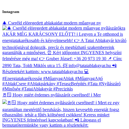
Instagram
🎄 Cseréld elöregedett ablakaidat modern műanyag ny
🚪🪟 Hogy miért érdemes nyílászárót cserélned! ℹ Mer