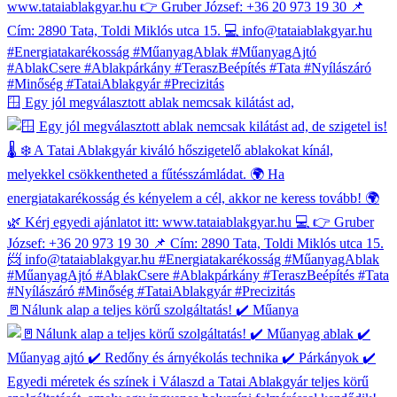
🪟 Egy jól megválasztott ablak nemcsak kilátást ad,
🚪Nálunk alap a teljes körű szolgáltatás! ✔️ Műanya