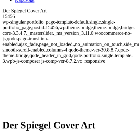
Kapcsolat
Der Spiegel Cover Art
15456
wp-singular,portfolio_page-template-default,single,single-
portfolio_page,postid-15456,wp-theme-bridge,theme-bridge,bridge-
core-3.3.4.7,_masterslider,_ms_version_3.11.0,woocommerce-no-
js,qode-page-transition-
enabled,ajax_fade,page_not_loaded,,no_animation_on_touch,side_m
smooth-scroll-enabled,columns-4,qode-theme-ver-30.8.8.7,qode-
theme-bridge,qode_header_in_grid,qode-portfolio-single-template-
3,wpb-js-composer js-comp-ver-8.7.2,vc_responsive
Der Spiegel Cover Art