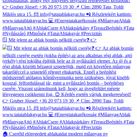
🪟 Mit jelent az ablak bontás nélküli cseréje❓ 👉
🏠 Cseréld elöregedett ablakaidat modern műanyag ny