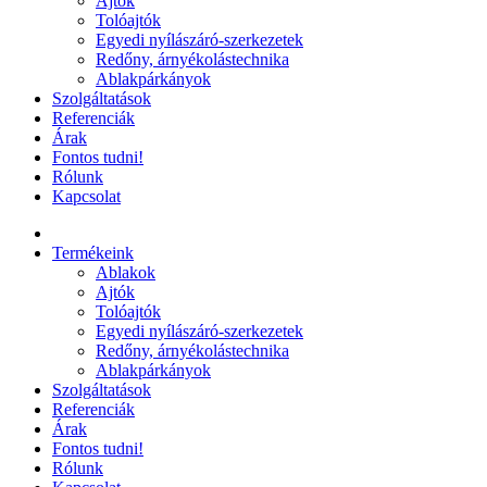
Ajtók
Tolóajtók
Egyedi nyílászáró-szerkezetek
Redőny, árnyékolástechnika
Ablakpárkányok
Szolgáltatások
Referenciák
Árak
Fontos tudni!
Rólunk
Kapcsolat
Termékeink
Ablakok
Ajtók
Tolóajtók
Egyedi nyílászáró-szerkezetek
Redőny, árnyékolástechnika
Ablakpárkányok
Szolgáltatások
Referenciák
Árak
Fontos tudni!
Rólunk